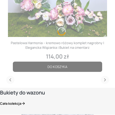
Pastelowa Harmonia – kremowo różowy komplet nagrobny |
Elegancka Wiązanka i Bukiet na cmentarz
114,00 zł
Cena
DO KOSZYKA
Bukiety do wazonu
Cała kolekcja