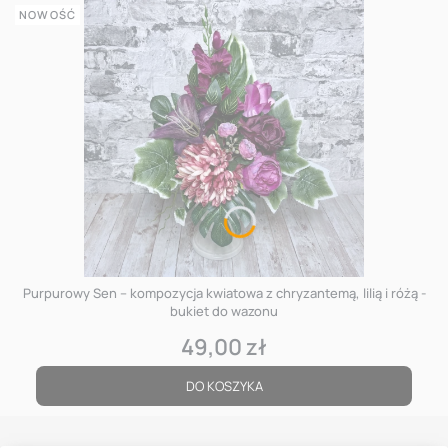
NOWOŚĆ
Purpurowy Sen – kompozycja kwiatowa z chryzantemą, lilią i różą -
bukiet do wazonu
49,00 zł
Cena
DO KOSZYKA