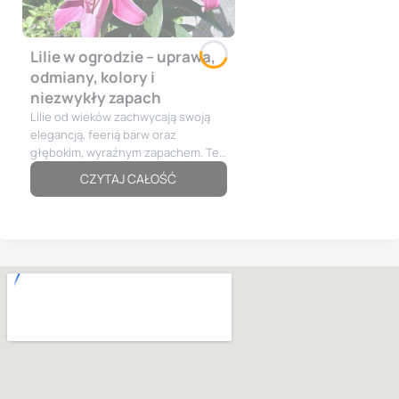
Lilie w ogrodzie – uprawa,
odmiany, kolory i
niezwykły zapach
Lilie od wieków zachwycają swoją
elegancją, feerią barw oraz
głębokim, wyraźnym zapachem. Te
niezwykłe rośliny cebulowe
CZYTAJ CAŁOŚĆ
stanowią prawdziwą ozdobę letnich
rabat ogrodowych, a ze względu na
swoją bogatą symbolikę są także
jednym z najchętniej wybieranych
kwiatów w miejscach pamięci. Odkryj
najpiękniejsze odmiany lilii, poznaj
ich znaczenie i dowiedz się, jak
łatwo zapewnić im idealne warunki
do obfitego kwitnienia.