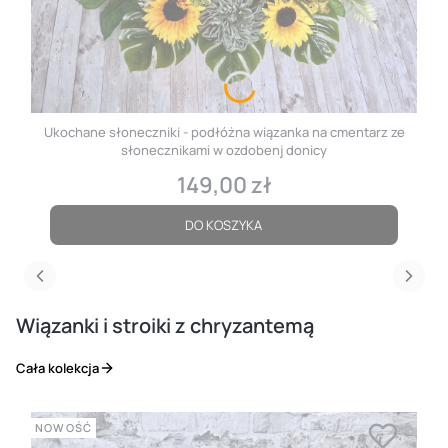
Ukochane słoneczniki - podłóżna wiązanka na cmentarz ze
słonecznikami w ozdobenj donicy
149,00 zł
Cena
DO KOSZYKA
Wiązanki i stroiki z chryzantemą
Cała kolekcja
NOWOŚĆ