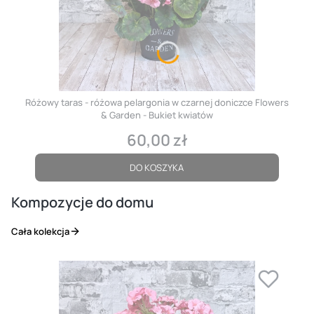
Różowy taras - różowa pelargonia w czarnej doniczce Flowers
& Garden - Bukiet kwiatów
60,00 zł
Cena
DO KOSZYKA
Kompozycje do domu
Cała kolekcja