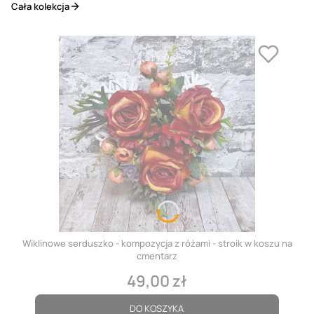
Cała kolekcja
Wiklinowe serduszko - kompozycja z różami - stroik w koszu na
cmentarz
49,00 zł
Cena
DO KOSZYKA