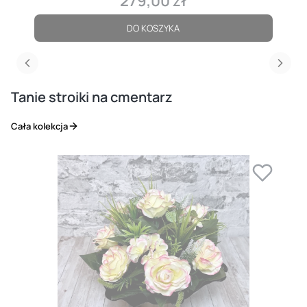
279,00 zł
Cena
DO KOSZYKA
Tanie stroiki na cmentarz
Cała kolekcja