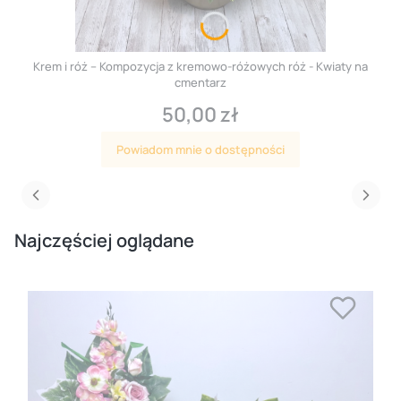
Krem i róż – Kompozycja z kremowo-różowych róż - Kwiaty na
cmentarz
50,00 zł
Cena
Powiadom mnie o dostępności
Najczęściej oglądane