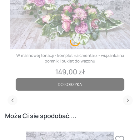
W malinowej tonacji - komplet na cmentarz - wiązanka na
pomnik i bukiet do wazonu
149,00 zł
Cena
DO KOSZYKA
Może Ci sie spodobać....