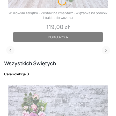
W liliowym zakątku - Zestaw na cmentarz - wiązanka na pomnik
i bukiet do wazonu
119,00 zł
Cena
DO KOSZYKA
Wszystkich Świętych
Cała kolekcja