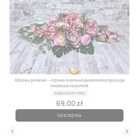
Różowy poranek – różowo-kremowa jesienna kompozycja
kwiatowa na pomnik
ARBO KWIATY.PRO
69,00 zł
Cena
DO KOSZYKA