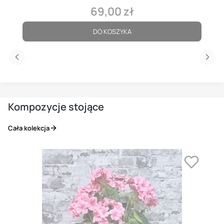
69,00 zł
Cena
DO KOSZYKA
Kompozycje stojące
Cała kolekcja