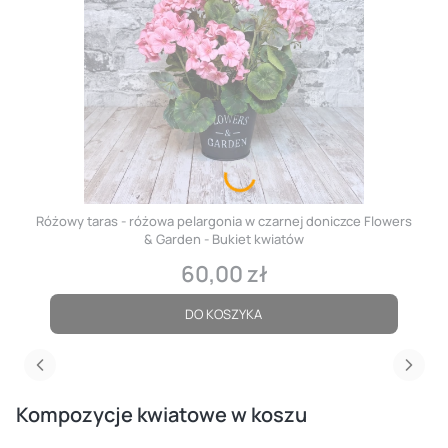
Różowy taras - różowa pelargonia w czarnej doniczce Flowers
& Garden - Bukiet kwiatów
60,00 zł
Cena
DO KOSZYKA
Kompozycje kwiatowe w koszu