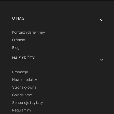
Linki w stopce
O NAS
Kontakt i dane firmy
O firmie
Blog
NA SKRÓTY
Promocje
Nowe produkty
Strona główna
Galeria prac
Sentencje i cytaty
Regulaminy