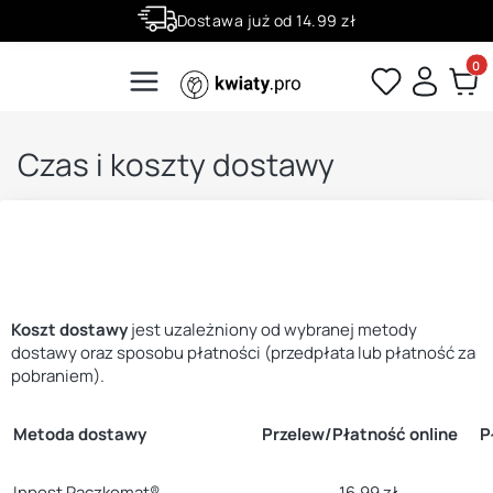
Dostawa już od 14.99 zł
Wiele produktów w atrakcyjnych cenach
Produ
Czas i koszty dostawy
Koszt dostawy
jest uzależniony od wybranej metody
dostawy oraz sposobu płatności (przedpłata lub płatność za
pobraniem).
Metoda dostawy
Przelew/Płatność online
P
Inpost Paczkomat®
16.99 zł